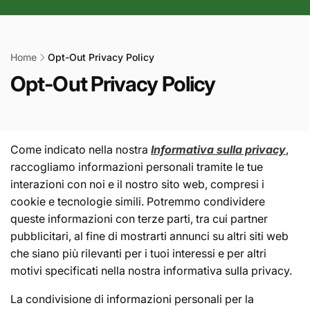
r
a
f
Home
Opt-Out Privacy Policy
i
C
Opt-Out Privacy Policy
c
o
a
l
Come indicato nella nostra
Informativa sulla privacy
,
l
raccogliamo informazioni personali tramite le tue
e
interazioni con noi e il nostro sito web, compresi i
cookie e tecnologie simili. Potremmo condividere
z
queste informazioni con terze parti, tra cui partner
i
pubblicitari, al fine di mostrarti annunci su altri siti web
o
che siano più rilevanti per i tuoi interessi e per altri
motivi specificati nella nostra informativa sulla privacy.
n
La condivisione di informazioni personali per la
e