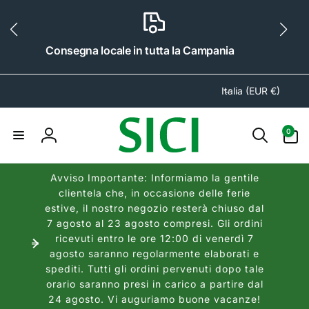
ai
irettamente
i contenuti
Consegna locale in tutta la Campania
P
Italia (EUR €)
a
e
0
0
s
articoli
Accedi
e
/
Avviso Importante: Informiamo la gentile
A
clientela che, in occasione delle ferie
r
estive, il nostro negozio resterà chiuso dal
e
7 agosto al 23 agosto compresi. Gli ordini
a
ricevuti entro le ore 12:00 di venerdì 7
agosto saranno regolarmente elaborati e
g
spediti. Tutti gli ordini pervenuti dopo tale
e
orario saranno presi in carico a partire dal
o
24 agosto. Vi auguriamo buone vacanze!
g