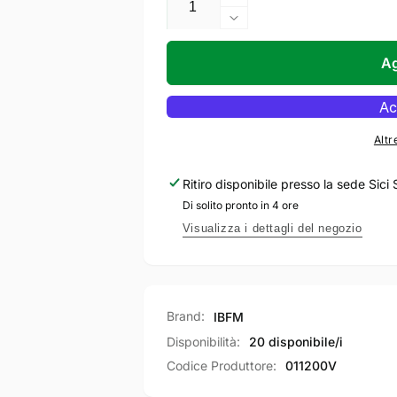
listino
Aumenta
quantità
Diminuisci
per
quantità
IBFM
per
Ag
Catenaccio
IBFM
Profilato
Catenaccio
da
Profilato
avvitare
da
Altr
In
avvitare
Acciaio
In
Ritiro disponibile presso la sede
Sici 
Acciaio
Di solito pronto in 4 ore
Visualizza i dettagli del negozio
Brand:
IBFM
Disponibilità:
20 disponibile/i
Codice Produttore:
011200V