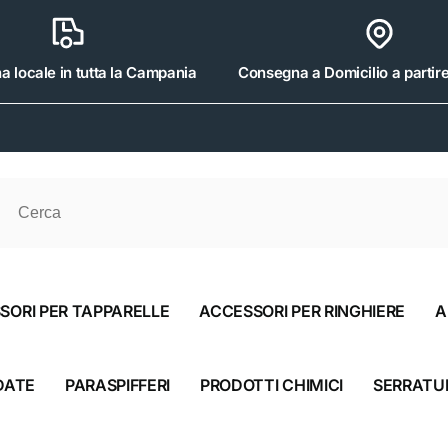
 locale in tutta la Campania
Consegna a Domicilio a partir
Srl
iro disponibile, di solito pronto in 4 ore
oli 475
SORI PER TAPPARELLE
ACCESSORI PER RINGHIERE
A
aliscendi CE
3178
DATE
PARASPIFFERI
PRODOTTI CHIMICI
SERRATU