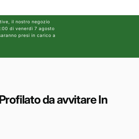
r
a
f
tive, il nostro negozio
12:00 di venerdì 7 agosto
Gli ordini dei pannelli
i
saranno presi in carico a
2026, causa
c
a
ofilato da avvitare In