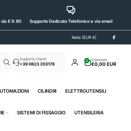
e da € 9.90
Supporto Dedicato Telefonico e via email
P
Italia (EUR €)
Facebo
a
e
Cerca
s
0
Supporto Clienti
Subtotale
0
e
articoli
€0,00 EUR
+39 0823 203178
Accedi
/
A
r
UTOMAZIONI
CILINDRI
ELETTROUTENSILI
e
a
g
RE
SISTEMI DI FISSAGGIO
UTENSILERIA
e
o
g