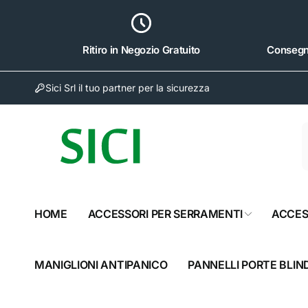
ai
irettamente
i contenuti
Ritiro in Negozio Gratuito
Consegna
Sici Srl il tuo partner per la sicurezza
Sici 
Rit
Via Nap
HOME
ACCESSORI PER SERRAMENTI
ACCES
81024 S
Italia
082320
MANIGLIONI ANTIPANICO
PANNELLI PORTE BLIN