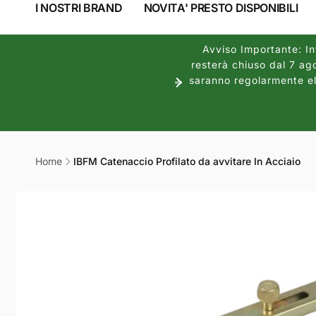
I NOSTRI BRAND
NOVITA' PRESTO DISPONIBILI
Avviso Importante: Inf
resterà chiuso dal 7 ago
saranno regolarmente ela
Home
IBFM Catenaccio Profilato da avvitare In Acciaio
Passa alle
informazioni
sul prodotto