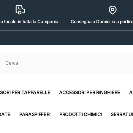
 locale in tutta la Campania
Consegna a Domicilio a partir
Srl
iro disponibile, di solito pronto in 4 ore
oli 475
SORI PER TAPPARELLE
ACCESSORI PER RINGHIERE
A
aliscendi CE
3178
DATE
PARASPIFFERI
PRODOTTI CHIMICI
SERRATU