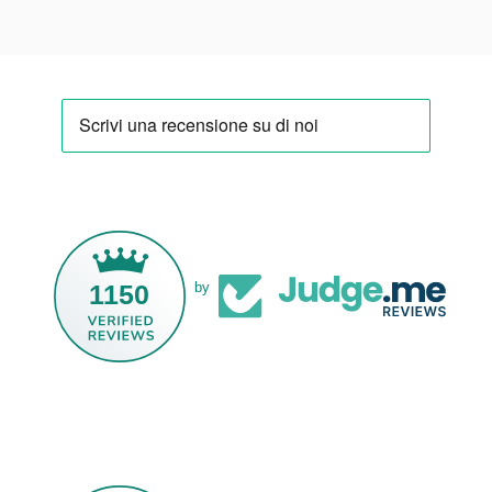
1150
by