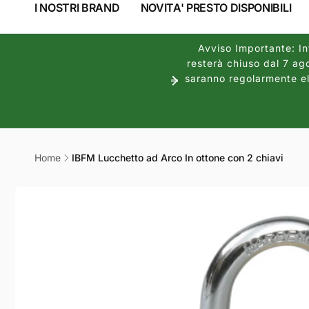
I NOSTRI BRAND
NOVITA' PRESTO DISPONIBILI
Avviso Importante: Inf
resterà chiuso dal 7 ago
saranno regolarmente ela
Home
IBFM Lucchetto ad Arco In ottone con 2 chiavi
Passa alle
informazioni
sul prodotto