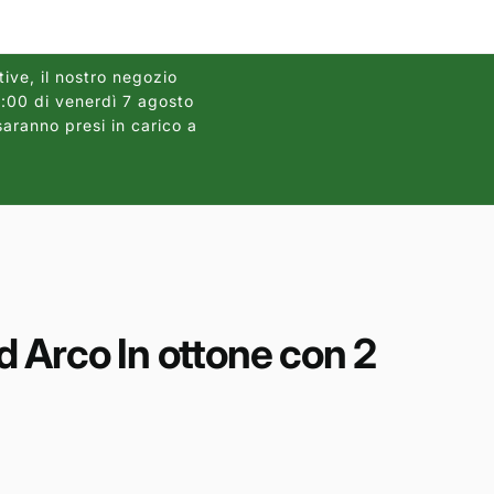
r
a
f
tive, il nostro negozio
12:00 di venerdì 7 agosto
Gli ordini dei pannelli
i
saranno presi in carico a
2026, causa
c
a
 Arco In ottone con 2