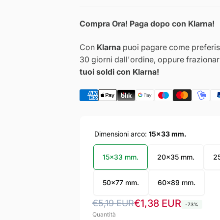
Compra Ora! Paga dopo con Klarna!
Con
Klarna
puoi pagare come preferisc
30 giorni dall'ordine, oppure fraziona
tuoi soldi con Klarna!
Dimensioni arco:
15x33 mm.
15x33 mm.
20x35 mm.
2
50x77 mm.
60x89 mm.
Prezzo
Prezzo
€1,38 EUR
€5,19 EUR
-73%
Quantità
di
scontato