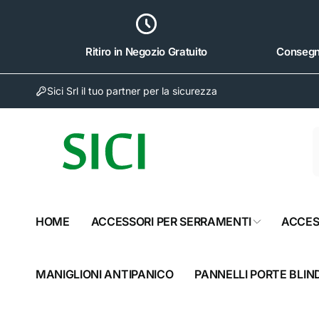
ai
irettamente
i contenuti
Ritiro in Negozio Gratuito
Consegna
Sici Srl il tuo partner per la sicurezza
Sici 
Rit
Via Nap
HOME
ACCESSORI PER SERRAMENTI
ACCES
81024 S
Italia
082320
MANIGLIONI ANTIPANICO
PANNELLI PORTE BLIN