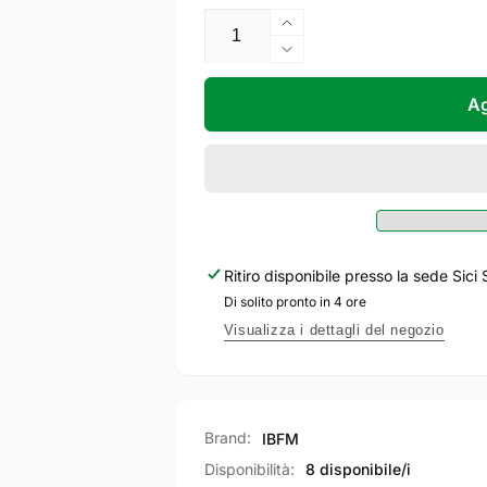
listino
Aumenta
quantità
Diminuisci
per
quantità
IBFM
per
Ag
Lucchetto
IBFM
ad
Lucchetto
Arco
ad
In
Arco
ottone
In
con
ottone
2
con
Ritiro disponibile presso la sede
Sici 
chiavi
2
Di solito pronto in 4 ore
chiavi
Visualizza i dettagli del negozio
Brand:
IBFM
Disponibilità:
8 disponibile/i