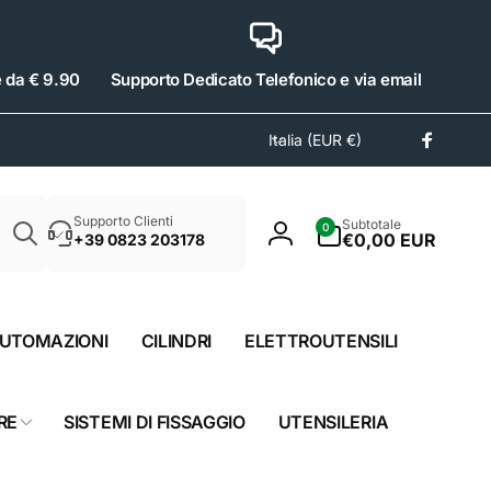
e da € 9.90
Supporto Dedicato Telefonico e via email
P
Italia (EUR €)
Facebo
a
e
Cerca
s
0
Supporto Clienti
Subtotale
0
e
articoli
€0,00 EUR
+39 0823 203178
Accedi
/
A
r
UTOMAZIONI
CILINDRI
ELETTROUTENSILI
e
a
g
RE
SISTEMI DI FISSAGGIO
UTENSILERIA
e
o
g