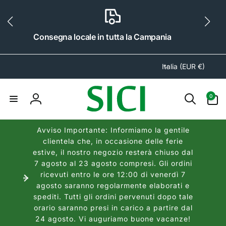
ai
irettamente
i contenuti
Consegna locale in tutta la Campania
P
Italia (EUR €)
a
e
0
0
s
articoli
Accedi
e
/
Avviso Importante: Informiamo la gentile
A
clientela che, in occasione delle ferie
r
estive, il nostro negozio resterà chiuso dal
e
7 agosto al 23 agosto compresi. Gli ordini
a
ricevuti entro le ore 12:00 di venerdì 7
agosto saranno regolarmente elaborati e
g
spediti. Tutti gli ordini pervenuti dopo tale
e
orario saranno presi in carico a partire dal
o
24 agosto. Vi auguriamo buone vacanze!
g