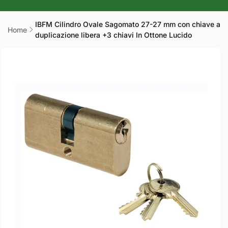
r
a
IBFM Cilindro Ovale Sagomato 27-27 mm con chiave a
Home
duplicazione libera +3 chiavi In Ottone Lucido
f
Passa alle
i
informazioni
sul prodotto
c
a