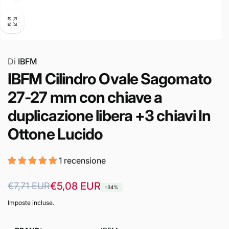
Di
IBFM
IBFM Cilindro Ovale Sagomato
27-27 mm con chiave a
duplicazione libera +3 chiavi In
Ottone Lucido
1 recensione
Prezzo
Prezzo
€5,08 EUR
€7,71 EUR
-34%
di
scontato
Imposte incluse.
listino