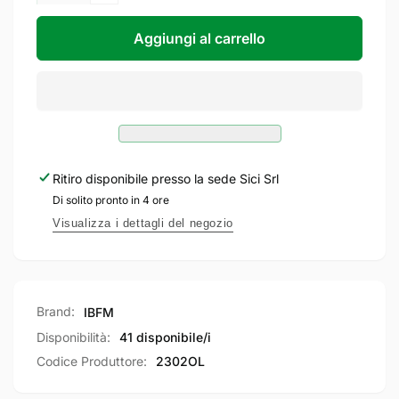
Diminuisci
per
quantità
IBFM
per
Aggiungi al carrello
Cilindro
IBFM
Ovale
Cilindro
Sagomato
Ovale
27-
Sagomato
27
27-
mm
27
con
mm
Ritiro disponibile presso la sede
Sici Srl
chiave
con
Di solito pronto in 4 ore
a
chiave
duplicazione
a
Visualizza i dettagli del negozio
libera
duplicazione
+3
libera
chiavi
+3
In
chiavi
Brand:
IBFM
Ottone
In
Lucido
Ottone
Disponibilità:
41 disponibile/i
Lucido
Codice Produttore:
2302OL