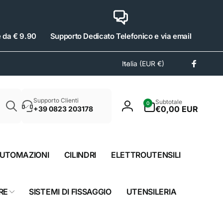
e da € 9.90
Supporto Dedicato Telefonico e via email
P
Italia (EUR €)
Facebo
a
e
Cerca
s
0
Supporto Clienti
Subtotale
0
e
articoli
€0,00 EUR
+39 0823 203178
Accedi
/
A
r
UTOMAZIONI
CILINDRI
ELETTROUTENSILI
e
a
g
RE
SISTEMI DI FISSAGGIO
UTENSILERIA
e
o
g