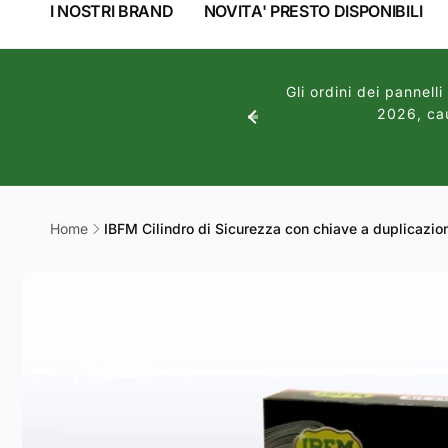
I NOSTRI BRAND
NOVITA' PRESTO DISPONIBILI
81024 S
Italia
082320
estive, il nostro negozio
e 12:00 di venerdì 7 agosto
Gli ordini dei pannel
o saranno presi in carico a
2026, cau
Home
IBFM Cilindro di Sicurezza con chiave a duplicazio
Passa alle
informazioni
sul prodotto