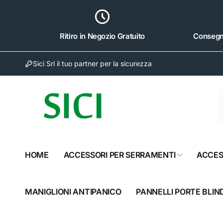
ai
irettamente
i contenuti
Ritiro in Negozio Gratuito
Consegna
Sici Srl il tuo partner per la sicurezza
HOME
ACCESSORI PER SERRAMENTI
ACCES
Sici 
MANIGLIONI ANTIPANICO
PANNELLI PORTE BLIN
Rit
Via Nap