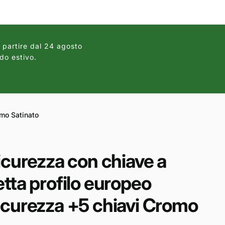
r
a
f
a partire dal 24 agosto
i
do estivo.
c
a
omo Satinato
icurezza con chiave a
tta profilo europeo
icurezza +5 chiavi Cromo