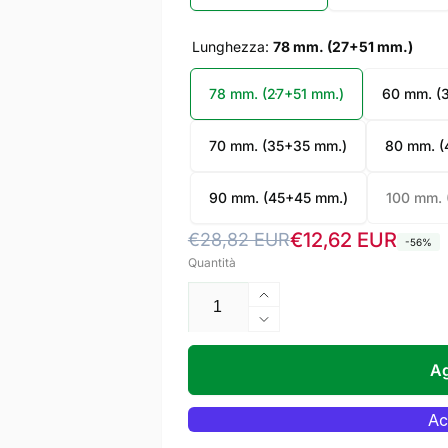
Lunghezza:
78 mm. (27+51 mm.)
78 mm. (27+51 mm.)
60 mm. (
70 mm. (35+35 mm.)
80 mm. (
90 mm. (45+45 mm.)
100 mm. 
Prezzo
Prezzo
€12,62 EUR
€28,82 EUR
-56%
Quantità
di
scontato
listino
Aumenta
quantità
Diminuisci
per
quantità
IBFM
per
Ag
Cilindro
IBFM
di
Cilindro
Sicurezza
di