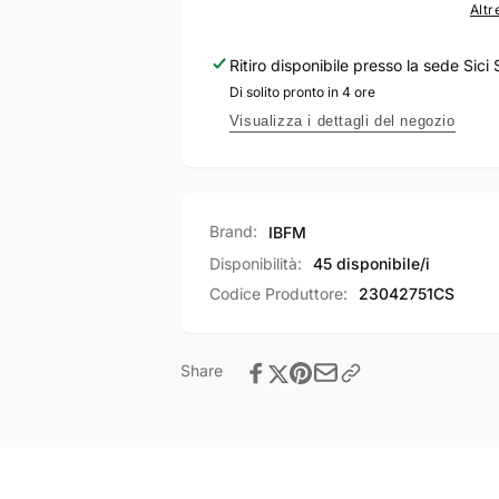
con
Sicurezza
Altr
chiave
con
a
chiave
Ritiro disponibile presso la sede
Sici 
duplicazione
a
Di solito pronto in 4 ore
protetta
duplicazione
profilo
protetta
Visualizza i dettagli del negozio
europeo
profilo
incluso
europeo
CARD
incluso
di
CARD
Brand:
IBFM
sicurezza
di
+5
sicurezza
Disponibilità:
45 disponibile/i
chiavi
+5
Codice Produttore:
23042751CS
Cromo
chiavi
Satinato
Cromo
Satinato
Share