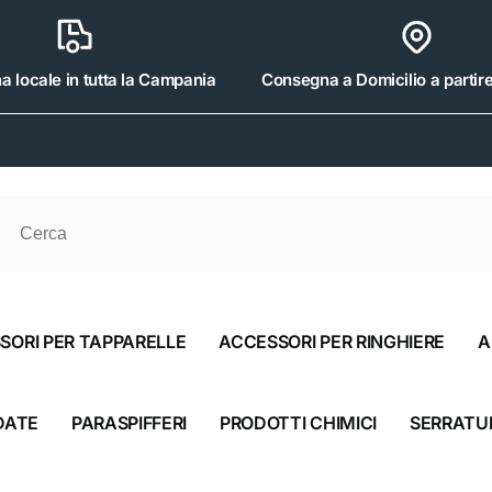
 locale in tutta la Campania
Consegna a Domicilio a partir
SORI PER TAPPARELLE
ACCESSORI PER RINGHIERE
A
Srl
DATE
PARASPIFFERI
PRODOTTI CHIMICI
SERRATU
iro disponibile, di solito pronto in 4 ore
oli 475