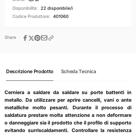
Ranella
e
in
Ranella
Disponibilità:
22 disponibile/i
Acciaio
in
Codice Produttore:
401060
Zincato
Acciaio
-
Zincato
Ali
-
Share
Acciaio
Ali
Lucido
Acciaio
Lucido
Descrizione Prodotto
Scheda Tecnica
Cerniera a saldare da saldare su porte battenti in
metallo. Da utilizzare per aprire cancelli, vani o ante
metalliche molto pesanti. Durante il processo di
saldatura prestare molta attenzione a non deformare
o danneggiare sia il prodotto che il profilo di supporto
evitando surriscaldamenti. Controllare la resistenza