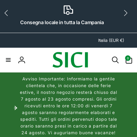
ai
irettamente
i contenuti
Consegna locale in tutta la Campania
P
Italia (EUR €)
a
e
0
0
s
articoli
Accedi
e
/
Avviso Importante: Informiamo la gentile
A
clientela che, in occasione delle ferie
r
estive, il nostro negozio resterà chiuso dal
e
7 agosto al 23 agosto compresi. Gli ordini
a
ricevuti entro le ore 12:00 di venerdì 7
agosto saranno regolarmente elaborati e
g
spediti. Tutti gli ordini pervenuti dopo tale
e
orario saranno presi in carico a partire dal
o
24 agosto. Vi auguriamo buone vacanze!
g