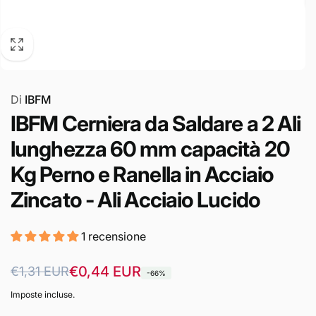
Di
IBFM
IBFM Cerniera da Saldare a 2 Ali
lunghezza 60 mm capacità 20
Kg Perno e Ranella in Acciaio
Zincato - Ali Acciaio Lucido
1 recensione
Prezzo
Prezzo
€0,44 EUR
€1,31 EUR
-66%
di
scontato
Imposte incluse.