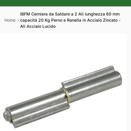
r
a
IBFM Cerniera da Saldare a 2 Ali lunghezza 60 mm
Home
capacità 20 Kg Perno e Ranella in Acciaio Zincato -
f
Ali Acciaio Lucido
i
Passa alle
c
informazioni
sul prodotto
a