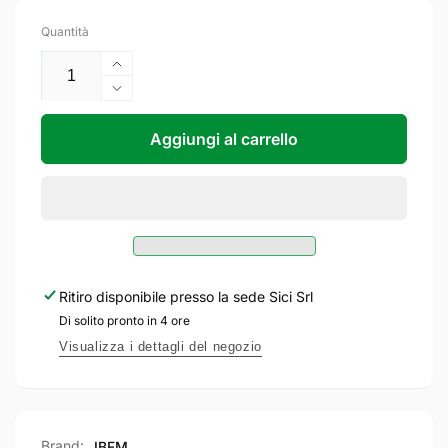
Quantità
Aumenta
quantità
Diminuisci
per
quantità
IBFM
per
Aggiungi al carrello
Cerniera
IBFM
da
Cerniera
Saldare
da
a
Saldare
2
a
Ali
2
lunghezza
Ali
Ritiro disponibile presso la sede
Sici Srl
60
lunghezza
Di solito pronto in 4 ore
mm
60
capacità
mm
Visualizza i dettagli del negozio
20
capacità
Kg
20
Perno
Kg
e
Perno
Brand:
IBFM