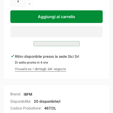
quantità
Diminuisci
per
quantità
IBFM
per
Aggiungi al carrello
Piastre
IBFM
di
Piastre
Guida
di
Regolabili
Guida
a
Regolabili
2
a
Rulli
2
Ritiro disponibile presso la sede
Sici Srl
per
Rulli
Di solito pronto in 4 ore
cancelli
per
scorrevoli
cancelli
Visualizza i dettagli del negozio
In
scorrevoli
Acciaio
In
Zincato
Acciaio
con
Zincato
Brand:
IBFM
Rulli
con
in
Rulli
Disponibilità:
20 disponibile/i
Nylon
in
Codice Produttore:
467/2L
Nylon