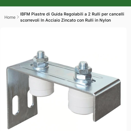
r
a
IBFM Piastre di Guida Regolabili a 2 Rulli per cancelli
Home
scorrevoli In Acciaio Zincato con Rulli in Nylon
f
Passa alle
i
informazioni
sul prodotto
c
a