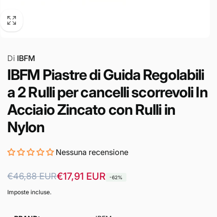
Di
IBFM
IBFM Piastre di Guida Regolabili
a 2 Rulli per cancelli scorrevoli In
Acciaio Zincato con Rulli in
Nylon
Nessuna recensione
Prezzo
Prezzo
€17,91 EUR
€46,88 EUR
-62%
di
scontato
Imposte incluse.
listino