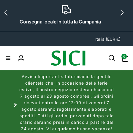
ai
irettamente
i contenuti
Consegna locale in tutta la Campania
P
Italia (EUR €)
a
e
0
0
s
articoli
Accedi
e
/
Avviso Importante: Informiamo la gentile
A
clientela che, in occasione delle ferie
r
estive, il nostro negozio resterà chiuso dal
e
7 agosto al 23 agosto compresi. Gli ordini
a
ricevuti entro le ore 12:00 di venerdì 7
agosto saranno regolarmente elaborati e
g
spediti. Tutti gli ordini pervenuti dopo tale
e
orario saranno presi in carico a partire dal
o
24 agosto. Vi auguriamo buone vacanze!
g