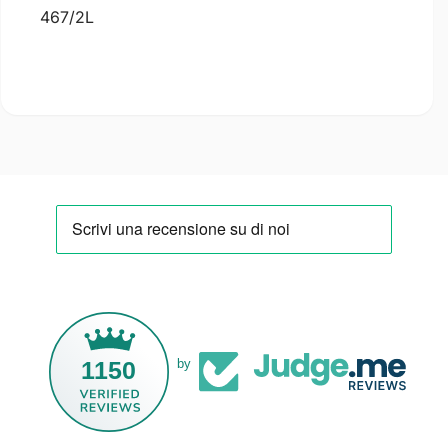
467/2L
1150
by