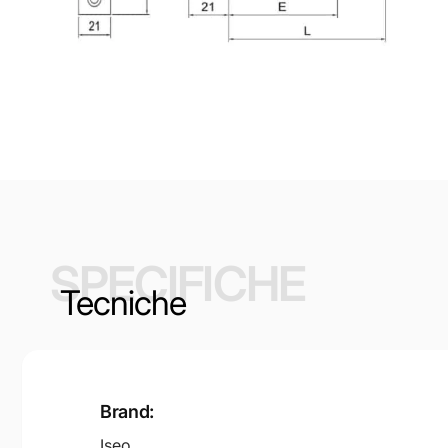
SPECIFICHE
Tecniche
Brand:
Iseo