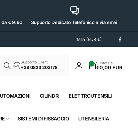
e da € 9.90
Supporto Dedicato Telefonico e via email
P
Italia (EUR €)
Facebo
a
e
Cerca
s
0
Supporto Clienti
Subtotale
0
e
articoli
€0,00 EUR
+39 0823 203178
Accedi
/
A
r
UTOMAZIONI
CILINDRI
ELETTROUTENSILI
e
a
g
RE
SISTEMI DI FISSAGGIO
UTENSILERIA
e
o
g