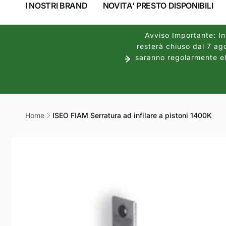
I NOSTRI BRAND
NOVITA' PRESTO DISPONIBILI
Avviso Importante: Inf
resterà chiuso dal 7 ago
saranno regolarmente ela
Home
ISEO FIAM Serratura ad infilare a pistoni 1400K
Passa alle
informazioni
sul prodotto