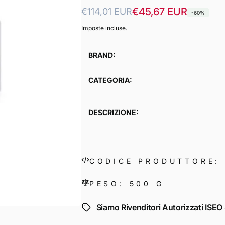
Prezzo
Prezzo
€45,67 EUR
€114,01 EUR
-60%
di
scontato
Imposte incluse.
listino
BRAND:
CATEGORIA:
DESCRIZIONE:
CODICE PRODUTTORE: 
PESO: 500 G
Siamo Rivenditori Autorizzati IS