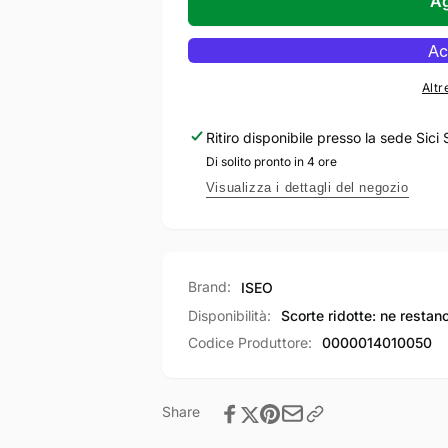
per
Ag
FIAM
ISEO
Serratura
FIAM
ad
Serratura
infilare
ad
Altr
a
infilare
pistoni
a
Ritiro disponibile presso la sede
Sici 
1400K
pistoni
Di solito pronto in 4 ore
1400K
Visualizza i dettagli del negozio
Brand:
ISEO
Disponibilità:
Scorte ridotte: ne restan
Codice Produttore:
0000014010050
Share