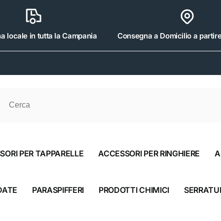
 locale in tutta la Campania
Consegna a Domicilio a partir
Srl
iro disponibile, di solito pronto in 4 ore
oli 475
SORI PER TAPPARELLE
ACCESSORI PER RINGHIERE
A
aliscendi CE
3178
DATE
PARASPIFFERI
PRODOTTI CHIMICI
SERRATU