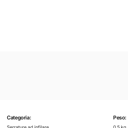
Categoria:
Peso:
Serrature ad infilare
0.5 kg