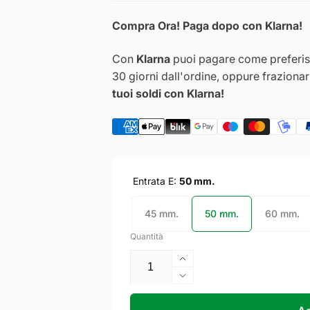
Compra Ora! Paga dopo con Klarna!
Con
Klarna
puoi pagare come preferisc
30 giorni dall'ordine, oppure fraziona
tuoi soldi con Klarna!
Entrata E:
50 mm.
45 mm.
50 mm.
60 mm.
Quantità
Aumenta
quantità
Diminuisci
per
quantità
ISEO