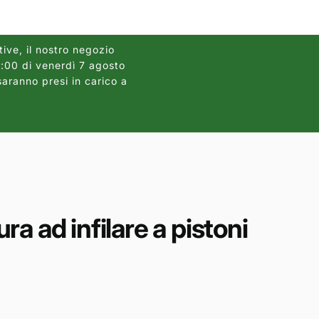
r
a
f
tive, il nostro negozio
12:00 di venerdì 7 agosto
Gli ordini dei pannelli
i
saranno presi in carico a
2026, causa
c
a
a ad infilare a pistoni