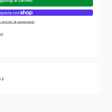
giungi al carrello
e opzioni di pagamento
Srl
o 2