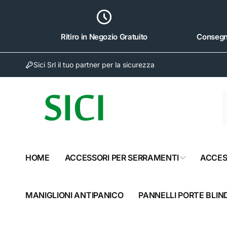
ai
irettamente
i contenuti
Ritiro in Negozio Gratuito
Consegna
Sici Srl il tuo partner per la sicurezza
Sici 
Rit
Via Nap
HOME
ACCESSORI PER SERRAMENTI
ACCES
81024 S
Italia
082320
MANIGLIONI ANTIPANICO
PANNELLI PORTE BLIN