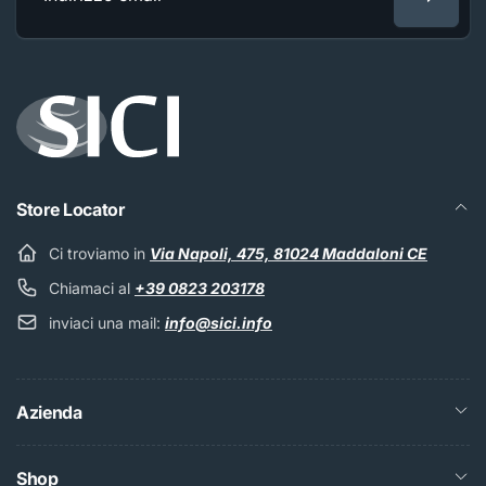
Indirizzo
email
Store Locator
Ci troviamo in
Via Napoli, 475, 81024 Maddaloni CE
Chiamaci al
+39 0823 203178
inviaci una mail:
info@sici.info
Azienda
Shop