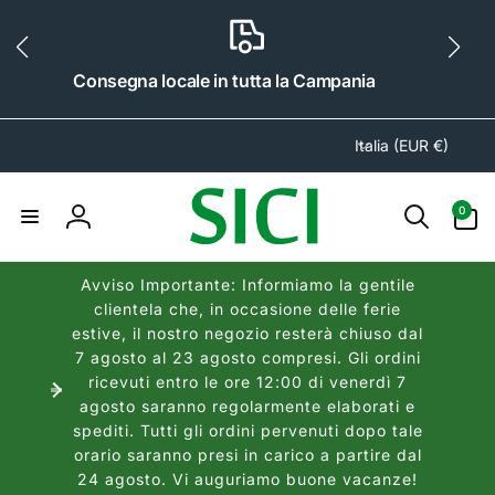
ai
irettamente
i contenuti
Consegna locale in tutta la Campania
P
Italia (EUR €)
a
e
0
0
s
articoli
Accedi
e
/
Avviso Importante: Informiamo la gentile
A
clientela che, in occasione delle ferie
r
estive, il nostro negozio resterà chiuso dal
e
7 agosto al 23 agosto compresi. Gli ordini
a
ricevuti entro le ore 12:00 di venerdì 7
agosto saranno regolarmente elaborati e
g
spediti. Tutti gli ordini pervenuti dopo tale
e
orario saranno presi in carico a partire dal
o
24 agosto. Vi auguriamo buone vacanze!
g