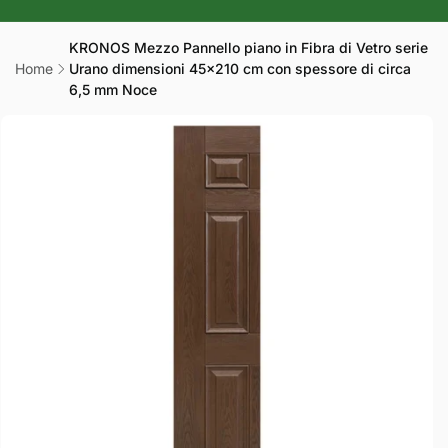
r
a
KRONOS Mezzo Pannello piano in Fibra di Vetro serie
Home
Urano dimensioni 45x210 cm con spessore di circa
f
6,5 mm Noce
i
Passa alle
c
informazioni
sul prodotto
a