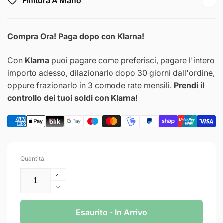
Finitura A Mano
Compra Ora! Paga dopo con Klarna!
Con
Klarna
puoi pagare come preferisci, pagare l'intero
importo adesso, dilazionarlo dopo 30 giorni dall'ordine,
oppure frazionarlo in 3 comode rate mensili.
Prendi il
controllo dei tuoi soldi con Klarna!
Quantità
Aumenta
quantità
Diminuisci
per
quantità
KRONOS
per
Esaurito - In Arrivo
Mezzo
KRONOS