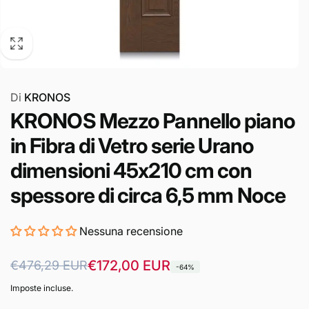
Di
KRONOS
KRONOS Mezzo Pannello piano
in Fibra di Vetro serie Urano
dimensioni 45x210 cm con
spessore di circa 6,5 mm Noce
Nessuna recensione
Prezzo
Prezzo
€172,00 EUR
€476,29 EUR
-64%
di
scontato
Imposte incluse.