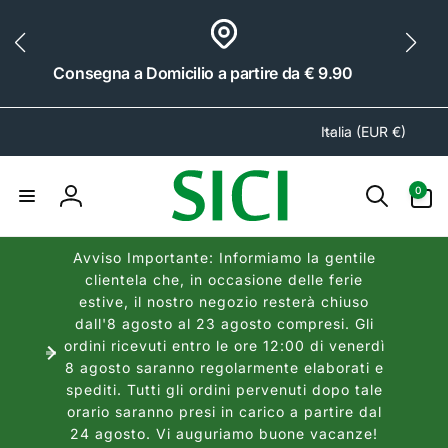
ai
irettamente
i contenuti
Consegna a Domicilio a partire da € 9.90
P
Italia (EUR €)
a
e
0
0
s
articoli
Accedi
e
/
Avviso Importante: Informiamo la gentile
A
clientela che, in occasione delle ferie
r
estive, il nostro negozio resterà chiuso
e
dall'8 agosto al 23 agosto compresi. Gli
a
ordini ricevuti entro le ore 12:00 di venerdì
8 agosto saranno regolarmente elaborati e
g
spediti. Tutti gli ordini pervenuti dopo tale
e
orario saranno presi in carico a partire dal
o
24 agosto. Vi auguriamo buone vacanze!
g