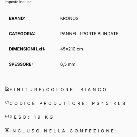
di
scontato
Imposte incluse.
listino
BRAND:
KRONOS
CATEGORIA:
PANNELLI PORTE BLINDATE
DIMENSIONI LxH:
45x210 cm
SPESSORE:
6,5 mm
FINITURE/COLORE: BIANCO
CODICE PRODUTTORE: PS451KLB
PESO: 19 KG
INCLUSO NELLA CONFEZIONE: