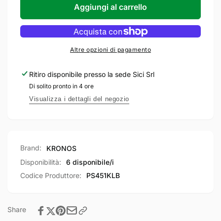
KRONOS
per
Aggiungi al carrello
Mezzo
KRONOS
Pannello
Mezzo
piano
Pannello
in
piano
Altre opzioni di pagamento
Fibra
in
di
Fibra
Ritiro disponibile presso la sede
Sici Srl
Vetro
di
Di solito pronto in 4 ore
serie
Vetro
Athena
serie
Visualizza i dettagli del negozio
dimensioni
Athena
45x210
dimensioni
cm
45x210
con
cm
Brand:
KRONOS
spessore
con
di
spessore
Disponibilità:
6 disponibile/i
circa
di
Codice Produttore:
PS451KLB
6,5
circa
mm
6,5
Bianco
mm
Share
Bianco