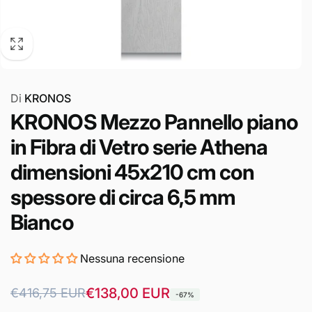
Di
KRONOS
KRONOS Mezzo Pannello piano
in Fibra di Vetro serie Athena
dimensioni 45x210 cm con
spessore di circa 6,5 mm
Bianco
Nessuna recensione
Prezzo
Prezzo
€138,00 EUR
€416,75 EUR
-67%