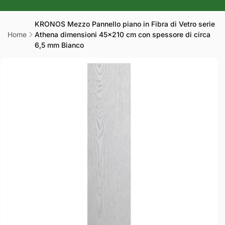
r
a
KRONOS Mezzo Pannello piano in Fibra di Vetro serie
Home
Athena dimensioni 45x210 cm con spessore di circa
f
6,5 mm Bianco
i
Passa alle
c
informazioni
sul prodotto
a