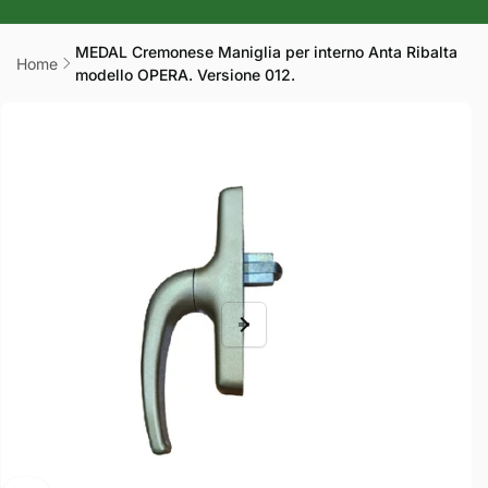
r
a
MEDAL Cremonese Maniglia per interno Anta Ribalta
Home
modello OPERA. Versione 012.
f
Passa alle
i
informazioni
sul prodotto
c
a