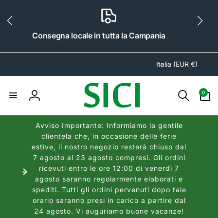
ai
irettamente
i contenuti
Consegna locale in tutta la Campania
P
Italia (EUR €)
a
e
0
0
s
articoli
Accedi
e
/
Avviso Importante: Informiamo la gentile
A
clientela che, in occasione delle ferie
r
estive, il nostro negozio resterà chiuso dal
e
7 agosto al 23 agosto compresi. Gli ordini
a
ricevuti entro le ore 12:00 di venerdì 7
agosto saranno regolarmente elaborati e
g
spediti. Tutti gli ordini pervenuti dopo tale
e
orario saranno presi in carico a partire dal
o
24 agosto. Vi auguriamo buone vacanze!
g