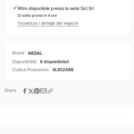
modello
Ribalta
Ritiro disponibile presso la sede
Sici Srl
OPERA.
modello
Di solito pronto in 4 ore
Versione
OPERA.
012.
Versione
Visualizza i dettagli del negozio
012.
Brand:
MEDAL
Disponibilità:
6 disponibile/i
Codice Produttore:
4L652AR8
Share