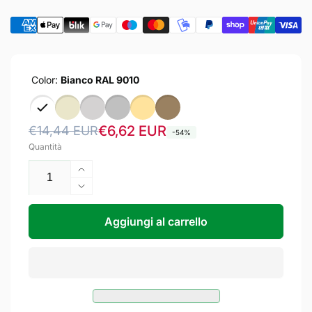
Color:
Bianco RAL 9010
Prezzo
Prezzo
€6,62 EUR
€14,44 EUR
-54%
Quantità
di
scontato
listino
Aumenta
quantità
Diminuisci
per
quantità
MEDAL
per
Aggiungi al carrello
Cremonese
MEDAL
Maniglia
Cremonese
per
Maniglia
interno
per
Anta
interno
Ribalta
Anta