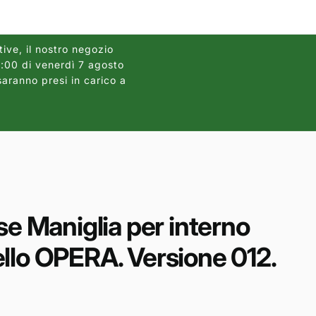
r
a
f
tive, il nostro negozio
12:00 di venerdì 7 agosto
Gli ordini dei pannelli
i
saranno presi in carico a
2026, causa
c
a
Maniglia per interno
llo OPERA. Versione 012.