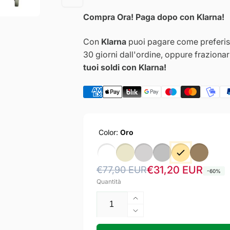
Compra Ora! Paga dopo con Klarna!
Con
Klarna
puoi pagare come preferisc
30 giorni dall'ordine, oppure fraziona
tuoi soldi con Klarna!
Color:
Oro
Prezzo
Prezzo
€31,20 EUR
€77,90 EUR
-60%
Quantità
di
scontato
listino
Aumenta
quantità
Diminuisci
per
quantità