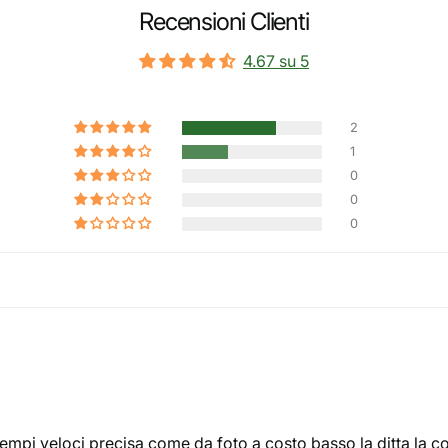
Recensioni Clienti
4.67 su 5
2
1
0
0
0
n tempi veloci precisa come da foto a costo basso la ditta la c