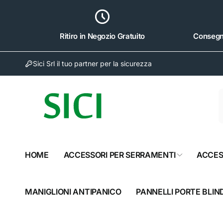
ai
irettamente
i contenuti
Ritiro in Negozio Gratuito
Consegna
Sici Srl il tuo partner per la sicurezza
Sici 
HOME
ACCESSORI PER SERRAMENTI
ACCES
Rit
Via Nap
81024 S
MANIGLIONI ANTIPANICO
PANNELLI PORTE BLIN
Italia
082320