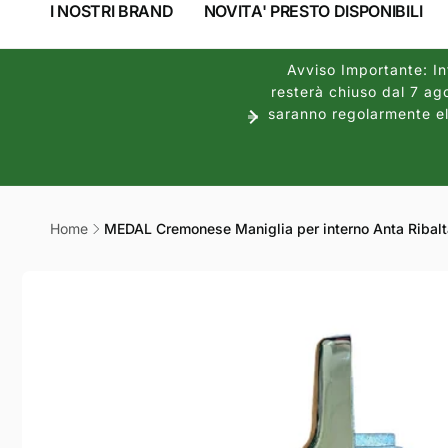
I NOSTRI BRAND
NOVITA' PRESTO DISPONIBILI
Avviso Importante: Inf
resterà chiuso dal 7 ago
saranno regolarmente ela
Home
MEDAL Cremonese Maniglia per interno Anta Ribalt
Passa alle
informazioni
sul prodotto