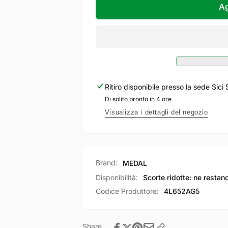
MEDAL
per
Ag
Cremonese
MEDAL
Maniglia
Cremonese
per
Maniglia
interno
per
Anta
interno
Ribalta
Anta
modello
Ribalta
Ritiro disponibile presso la sede
Sici 
OPERA.
modello
Di solito pronto in 4 ore
Versione
OPERA.
012.
Versione
Visualizza i dettagli del negozio
012.
Brand:
MEDAL
Disponibilità:
Scorte ridotte: ne restano
Codice Produttore:
4L652AG5
Share