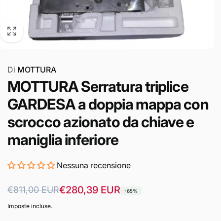
Di
MOTTURA
MOTTURA Serratura triplice
GARDESA a doppia mappa con
scrocco azionato da chiave e
maniglia inferiore
Nessuna recensione
Prezzo
Prezzo
€280,39 EUR
€811,00 EUR
-65%
di
scontato
Imposte incluse.