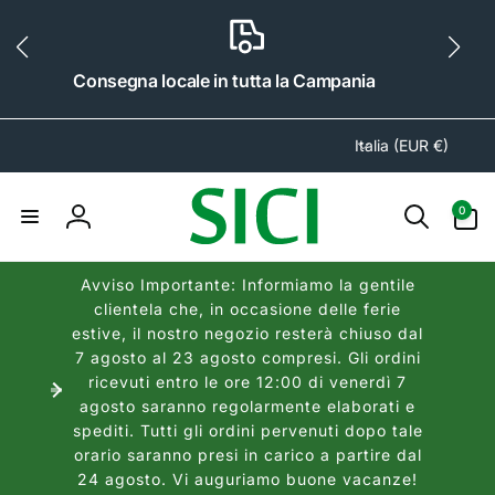
ai
irettamente
i contenuti
Consegna locale in tutta la Campania
P
Italia (EUR €)
a
e
0
0
s
articoli
Accedi
e
/
Avviso Importante: Informiamo la gentile
A
clientela che, in occasione delle ferie
r
estive, il nostro negozio resterà chiuso dal
e
7 agosto al 23 agosto compresi. Gli ordini
a
ricevuti entro le ore 12:00 di venerdì 7
agosto saranno regolarmente elaborati e
g
spediti. Tutti gli ordini pervenuti dopo tale
e
orario saranno presi in carico a partire dal
o
24 agosto. Vi auguriamo buone vacanze!
g