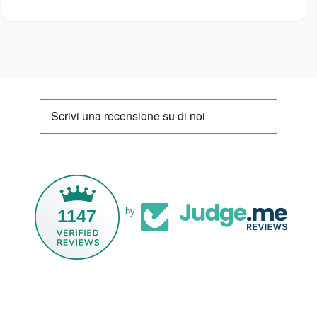
1147
by