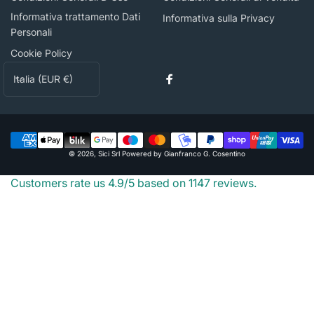
Informativa trattamento Dati
Informativa sulla Privacy
Personali
Cookie Policy
P
Italia (EUR €)
Facebook
a
e
s
Metodi
e
© 2026,
Sici Srl
Powered by Gianfranco G. Cosentino
di
/
pagamento
Customers rate us 4.9/5 based on 1147 reviews.
A
r
e
a
g
e
o
g