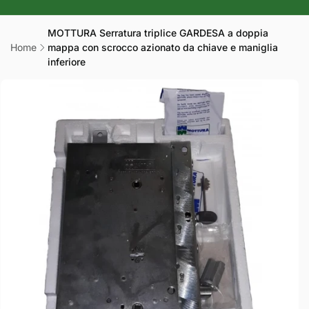
r
a
MOTTURA Serratura triplice GARDESA a doppia
Home
mappa con scrocco azionato da chiave e maniglia
f
inferiore
i
Passa alle
c
informazioni
sul prodotto
a