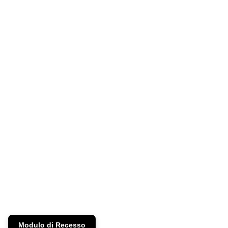
r
a
f
i
c
a
Modulo di Recesso