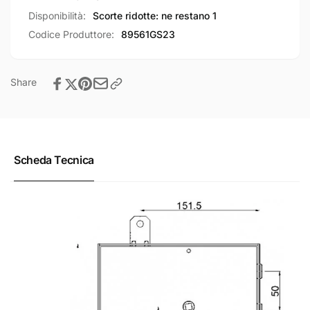
maniglia
inferiore
Disponibilità:
Scorte ridotte: ne restano 1
Codice Produttore:
89561GS23
Share
Scheda Tecnica