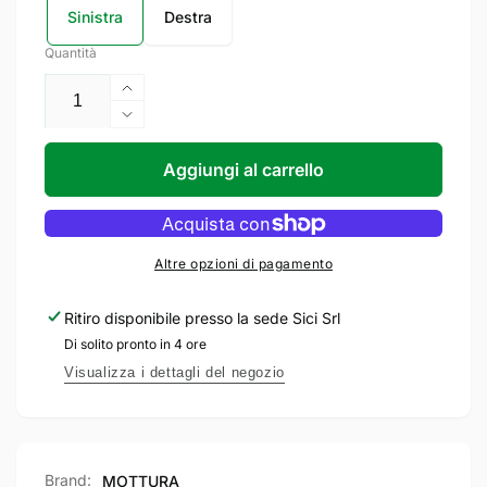
Sinistra
Destra
Quantità
Aumenta
quantità
Diminuisci
per
quantità
MOTTURA
per
Aggiungi al carrello
Serratura
MOTTURA
triplice
Serratura
GARDESA
triplice
a
GARDESA
Altre opzioni di pagamento
doppia
a
mappa
doppia
Ritiro disponibile presso la sede
Sici Srl
con
mappa
Di solito pronto in 4 ore
scrocco
con
azionato
scrocco
Visualizza i dettagli del negozio
da
azionato
chiave
da
e
chiave
maniglia
e
Brand:
MOTTURA
inferiore