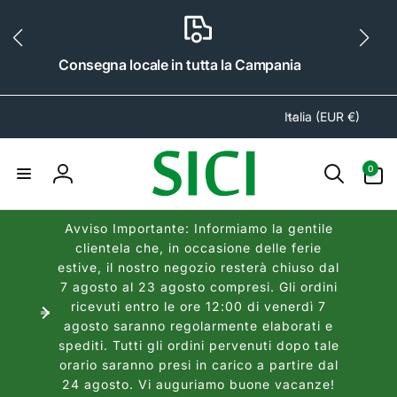
ai
irettamente
i contenuti
Consegna locale in tutta la Campania
P
Italia (EUR €)
a
e
0
0
s
articoli
Accedi
e
/
Avviso Importante: Informiamo la gentile
A
clientela che, in occasione delle ferie
r
estive, il nostro negozio resterà chiuso dal
e
7 agosto al 23 agosto compresi. Gli ordini
a
ricevuti entro le ore 12:00 di venerdì 7
agosto saranno regolarmente elaborati e
g
spediti. Tutti gli ordini pervenuti dopo tale
e
orario saranno presi in carico a partire dal
o
24 agosto. Vi auguriamo buone vacanze!
g