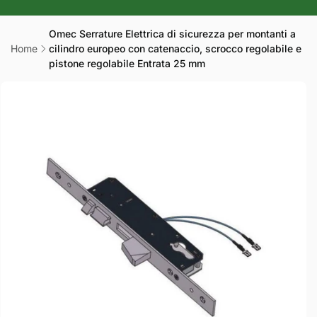
r
a
Omec Serrature Elettrica di sicurezza per montanti a
Home
cilindro europeo con catenaccio, scrocco regolabile e
f
pistone regolabile Entrata 25 mm
i
Passa alle
c
informazioni
sul prodotto
a