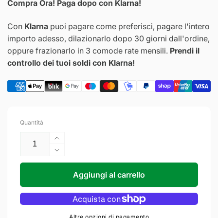
Compra Ora! Paga dopo con Klarna!
Con
Klarna
puoi pagare come preferisci, pagare l'intero
importo adesso, dilazionarlo dopo 30 giorni dall'ordine,
oppure frazionarlo in 3 comode rate mensili.
Prendi il
controllo dei tuoi soldi con Klarna!
Quantità
Aumenta
quantità
Diminuisci
per
quantità
Omec
per
Aggiungi al carrello
Serrature
Omec
Elettrica
Serrature
di
Elettrica
sicurezza
di
Altre opzioni di pagamento