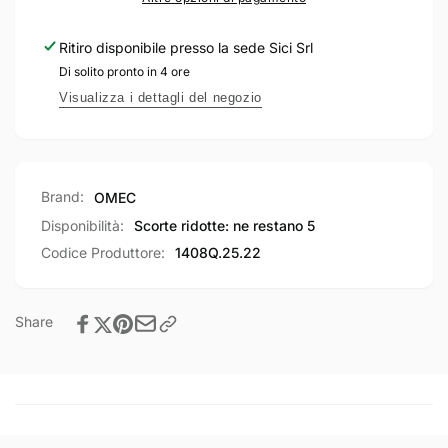
per
sicurezza
montanti
per
Ritiro disponibile presso la sede
Sici Srl
a
montanti
Di solito pronto in 4 ore
cilindro
a
europeo
cilindro
Visualizza i dettagli del negozio
con
europeo
catenaccio,
con
scrocco
catenaccio,
regolabile
scrocco
Brand:
OMEC
e
regolabile
pistone
e
Disponibilità:
Scorte ridotte: ne restano 5
regolabile
pistone
Codice Produttore:
1408Q.25.22
Entrata
regolabile
25
Entrata
mm
25
Share
mm