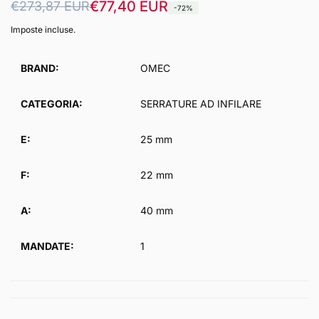
Prezzo
Prezzo
€77,40 EUR
€273,87 EUR
-72%
di
scontato
Imposte incluse.
listino
BRAND:
OMEC
CATEGORIA:
SERRATURE AD INFILARE
E:
25 mm
F:
22 mm
A:
40 mm
MANDATE:
1