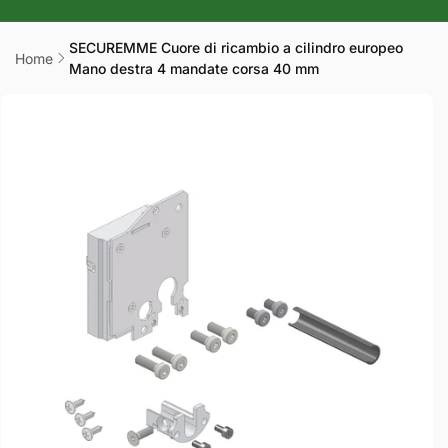
r
a
SECUREMME Cuore di ricambio a cilindro europeo
Home
Mano destra 4 mandate corsa 40 mm
f
Passa alle
i
informazioni
sul prodotto
c
a