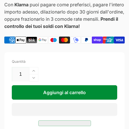
Con
Klarna
puoi pagare come preferisci, pagare l'intero
importo adesso, dilazionarlo dopo 30 giorni dall'ordine,
oppure frazionarlo in 3 comode rate mensili.
Prendi il
controllo dei tuoi soldi con Klarna!
Quantità
Aumenta
quantità
Diminuisci
per
quantità
SECUREMME
per
Aggiungi al carrello
Cuore
SECUREMME
di
Cuore
ricambio
di
a
ricambio
cilindro
a
europeo
cilindro