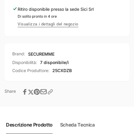
Mano
europeo
Ritiro disponibile presso la sede
Sici Srl
destra
Mano
Di solito pronto in 4 ore
4
destra
mandate
4
Visualizza i dettagli del negozio
corsa
mandate
40
corsa
mm
40
mm
Brand:
SECUREMME
Disponibilità:
7 disponibile/i
Codice Produttore:
25CXDZB
Share
Descrizione Prodotto
Scheda Tecnica