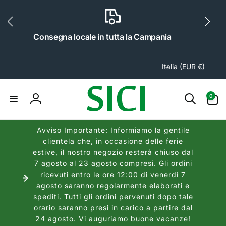
ai
irettamente
i contenuti
Consegna locale in tutta la Campania
P
Italia (EUR €)
a
e
0
0
s
articoli
Accedi
e
/
Avviso Importante: Informiamo la gentile
A
clientela che, in occasione delle ferie
r
estive, il nostro negozio resterà chiuso dal
e
7 agosto al 23 agosto compresi. Gli ordini
a
ricevuti entro le ore 12:00 di venerdì 7
agosto saranno regolarmente elaborati e
g
spediti. Tutti gli ordini pervenuti dopo tale
e
orario saranno presi in carico a partire dal
o
24 agosto. Vi auguriamo buone vacanze!
g