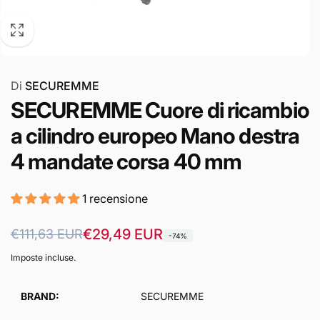
Di
SECUREMME
SECUREMME Cuore di ricambio
a cilindro europeo Mano destra
4 mandate corsa 40 mm
1 recensione
Prezzo
Prezzo
€29,49 EUR
€111,63 EUR
-74%
di
scontato
Imposte incluse.
listino
BRAND:
SECUREMME