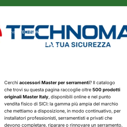
r
a
f
i
Home
TECHNOMAX
c
C
TECHNOMAX
a
o
l
l
e
Cerchi
accessori Master per serramenti
? Il catalogo
che trovi su questa pagina raccoglie oltre
500 prodotti
z
originali Master Italy
, disponibili online e nel punto
i
vendita fisico di SICI: la gamma più ampia del marchio
che mettiamo a disposizione, in modo continuativo, per
o
installatori professionisti, serramentisti e privati che
n
devono completare, riparare o rinnovare un serramento.