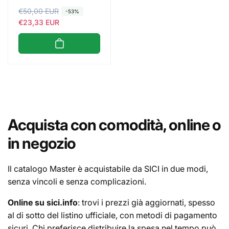
P
€50,00 EUR
P
-53%
r
r
€23,33 EUR
e
e
z
z
z
z
o
o
d
s
i
c
l
o
i
n
Acquista con comodità, online o
s
t
t
a
in negozio
i
t
n
o
Il catalogo Master è acquistabile da SICI in due modi,
o
senza vincoli e senza complicazioni.
Online su sici.info
: trovi i prezzi già aggiornati, spesso
al di sotto del listino ufficiale, con metodi di pagamento
sicuri. Chi preferisce distribuire la spesa nel tempo può