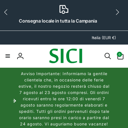
ai
irettamente
i contenuti
Consegna locale in tutta la Campania
P
Italia (EUR €)
a
e
0
0
s
articoli
Accedi
e
/
Avviso Importante: Informiamo la gentile
A
clientela che, in occasione delle ferie
r
estive, il nostro negozio resterà chiuso dal
e
7 agosto al 23 agosto compresi. Gli ordini
a
ricevuti entro le ore 12:00 di venerdì 7
agosto saranno regolarmente elaborati e
g
spediti. Tutti gli ordini pervenuti dopo tale
e
orario saranno presi in carico a partire dal
o
24 agosto. Vi auguriamo buone vacanze!
g