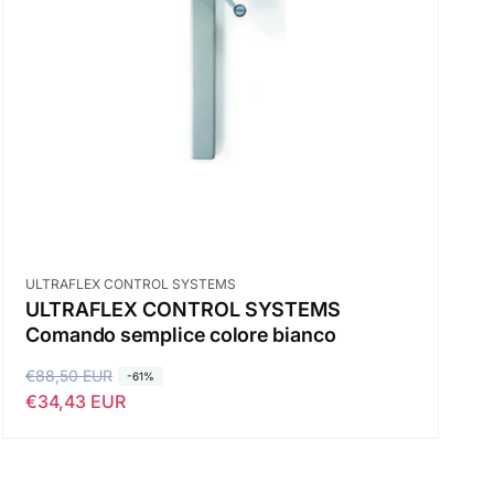
i
n
s
t
t
a
i
t
n
o
o
Fornitore:
ULTRAFLEX CONTROL SYSTEMS
ULTRAFLEX CONTROL SYSTEMS
Comando semplice colore bianco
P
€88,50 EUR
P
-61%
€34,43 EUR
r
r
e
e
z
z
z
z