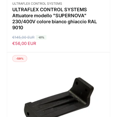
Fornitore:
ULTRAFLEX CONTROL SYSTEMS
ULTRAFLEX CONTROL SYSTEMS
Attuatore modello "SUPERNOVA"
230/400V colore bianco ghiaccio RAL
9010
P
€145,00 EUR
P
-61%
€56,00 EUR
r
r
e
e
z
z
-59%
z
z
o
o
d
s
i
c
l
o
i
n
s
t
t
a
i
t