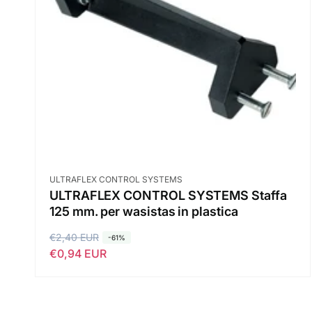
i
n
s
t
t
a
i
t
n
o
o
Fornitore:
ULTRAFLEX CONTROL SYSTEMS
ULTRAFLEX CONTROL SYSTEMS Staffa
125 mm. per wasistas in plastica
P
€2,40 EUR
P
-61%
€0,94 EUR
r
r
e
e
z
z
z
z