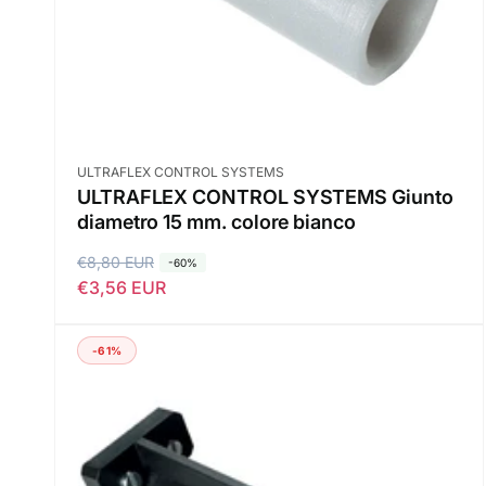
n
o
o
Fornitore:
ULTRAFLEX CONTROL SYSTEMS
ULTRAFLEX CONTROL SYSTEMS Giunto
diametro 15 mm. colore bianco
P
€8,80 EUR
P
-60%
€3,56 EUR
r
r
e
e
z
z
-61%
z
z
o
o
d
s
i
c
l
o