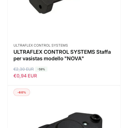
n
o
o
Fornitore:
ULTRAFLEX CONTROL SYSTEMS
ULTRAFLEX CONTROL SYSTEMS Staffa
per vasistas modello "NOVA"
P
€2,30 EUR
P
-59%
€0,94 EUR
r
r
e
e
z
z
-60%
z
z
o
o
d
s
i
c
l
o