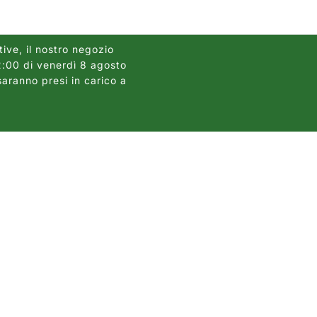
r
a
f
tive, il nostro negozio
12:00 di venerdì 8 agosto
Gli ordini dei pannelli
i
saranno presi in carico a
2026, causa
c
a