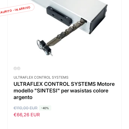
AURITO - IN ARRIVO
Fornitore:
ULTRAFLEX CONTROL SYSTEMS
ULTRAFLEX CONTROL SYSTEMS Motore
modello "SINTESI" per wasistas colore
argento
P
€110,00 EUR
P
-40%
€66,26 EUR
r
r
e
e