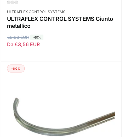
Fornitore:
ULTRAFLEX CONTROL SYSTEMS
ULTRAFLEX CONTROL SYSTEMS Giunto
metallico
P
€8,80 EUR
P
-60%
Da €3,56 EUR
r
r
e
e
z
z
z
z
-60%
o
o
d
s
i
c
l
o
i
n
s
t
t
a
i
t
n
o