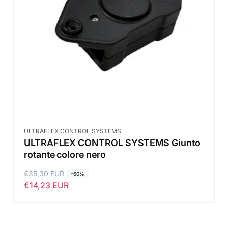
i
n
s
t
t
a
i
t
n
o
o
Fornitore:
ULTRAFLEX CONTROL SYSTEMS
ULTRAFLEX CONTROL SYSTEMS Giunto
rotante colore nero
P
€35,30 EUR
P
-60%
€14,23 EUR
r
r
e
e
z
z
z
z