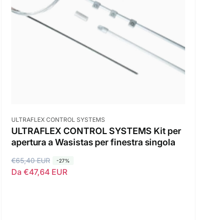
:
Fornitore:
ULTRAFLEX CONTROL SYSTEMS
ULTRAFLEX CONTROL SYSTEMS Kit per
apertura a Wasistas per finestra singola
P
€65,40 EUR
P
-27%
Da €47,64 EUR
r
r
e
e
z
z
z
z