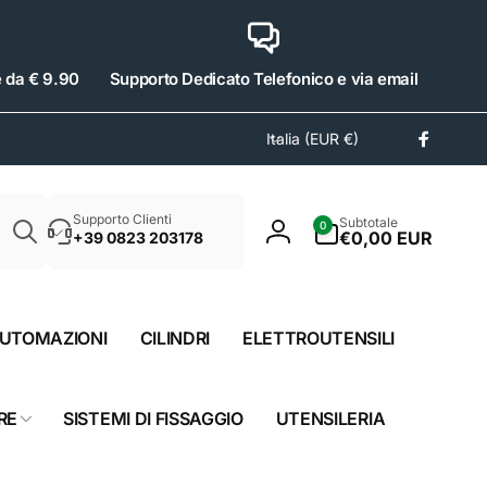
e da € 9.90
Supporto Dedicato Telefonico e via email
P
Italia (EUR €)
Facebo
a
e
Cerca
s
0
Supporto Clienti
Subtotale
0
e
articoli
€0,00 EUR
+39 0823 203178
Accedi
/
A
r
UTOMAZIONI
CILINDRI
ELETTROUTENSILI
e
a
g
RE
SISTEMI DI FISSAGGIO
UTENSILERIA
e
o
g