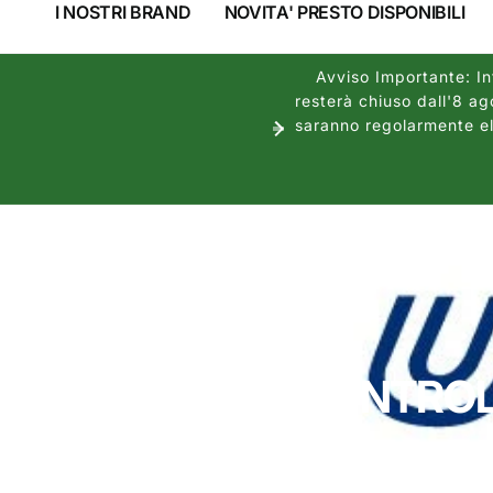
I NOSTRI BRAND
NOVITA' PRESTO DISPONIBILI
Avviso Importante: Inf
resterà chiuso dall'8 ag
saranno regolarmente ela
Home
ULTRAFLEX CONTROL SYSTEMS
C
ULTRAFLEX CONTRO
o