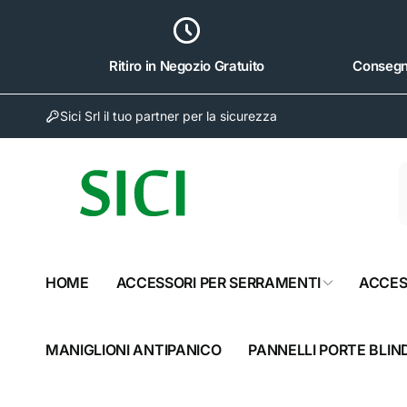
ai
irettamente
i contenuti
Ritiro in Negozio Gratuito
Consegna
Sici Srl il tuo partner per la sicurezza
HOME
ACCESSORI PER SERRAMENTI
ACCES
MANIGLIONI ANTIPANICO
PANNELLI PORTE BLIN