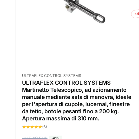
ES
Fornitore:
ULTRAFLEX CONTROL SYSTEMS
ULTRAFLEX CONTROL SYSTEMS
Martinetto Telescopico, ad azionamento
manuale mediante asta di manovra, ideale
per l'apertura di cupole, lucernai, finestre
da tetto, botole pesanti fino a 200 kg.
Apertura massima di 310 mm.
6
(6)
recensioni
totali
P
€115,40 EUR
P
-62%