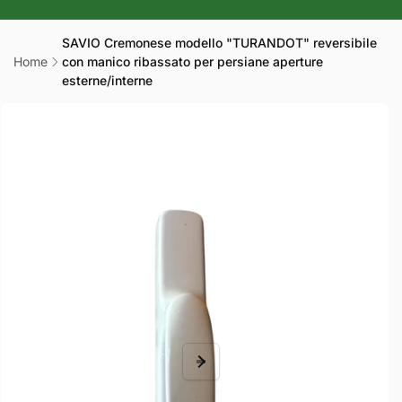
r
a
SAVIO Cremonese modello "TURANDOT" reversibile
Home
con manico ribassato per persiane aperture
f
esterne/interne
i
Passa alle
c
informazioni
sul prodotto
a