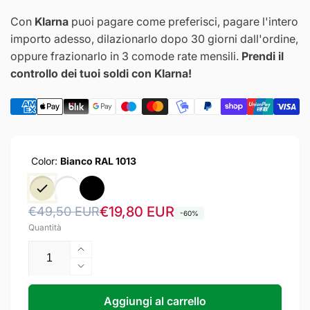
Con
Klarna
puoi pagare come preferisci, pagare l'intero
importo adesso, dilazionarlo dopo 30 giorni dall'ordine,
oppure frazionarlo in 3 comode rate mensili.
Prendi il
controllo dei tuoi soldi con Klarna!
Color:
Bianco RAL 1013
Prezzo
Prezzo
€19,80 EUR
€49,50 EUR
-60%
Quantità
di
scontato
listino
Aumenta
quantità
Diminuisci
per
quantità
SAVIO
per
Aggiungi al carrello