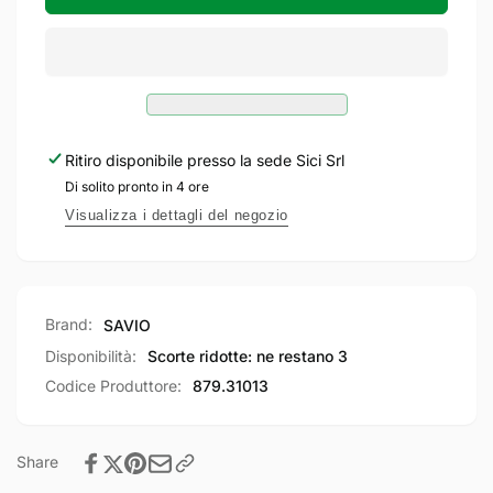
Cremonese
SAVIO
modello
Cremonese
&quot;TURANDOT&quot;
modello
reversibile
&quot;TURANDOT&quot;
con
reversibile
manico
con
ribassato
manico
Ritiro disponibile presso la sede
Sici Srl
per
ribassato
Di solito pronto in 4 ore
persiane
per
aperture
persiane
Visualizza i dettagli del negozio
esterne/interne
aperture
esterne/interne
Brand:
SAVIO
Disponibilità:
Scorte ridotte: ne restano 3
Codice Produttore:
879.31013
Share