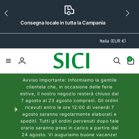
ai
irettamente
i contenuti
Consegna a Domicilio a partire da € 9.90
P
Italia (EUR €)
a
e
0
0
s
articoli
Accedi
e
/
Avviso Importante: Informiamo la gentile
A
clientela che, in occasione delle ferie
r
estive, il nostro negozio resterà chiuso dal
e
7 agosto al 23 agosto compresi. Gli ordini
a
ricevuti entro le ore 12:00 di venerdì 7
agosto saranno regolarmente elaborati e
g
spediti. Tutti gli ordini pervenuti dopo tale
e
orario saranno presi in carico a partire dal
o
24 agosto. Vi auguriamo buone vacanze!
g